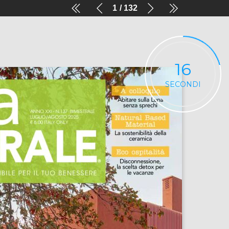
1
132
16
SECONDI