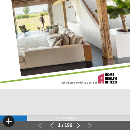
16
SECONDI
1
196