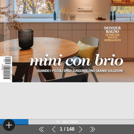
16
SECONDI
1
148