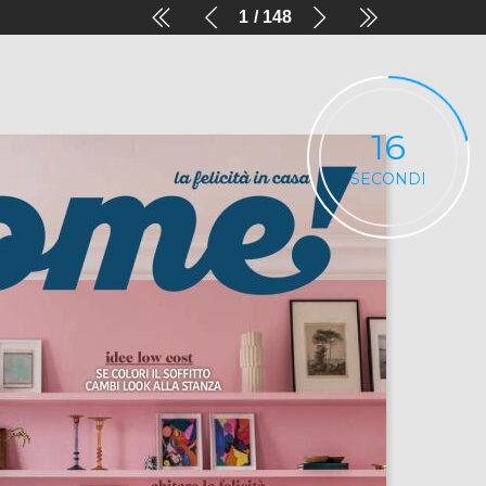
1
148
16
SECONDI