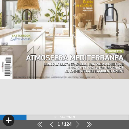
16
SECONDI
1
124