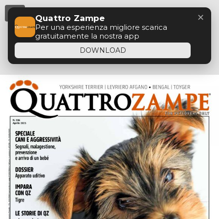
Menu
✕
Quattro Zampe
Per una esperienza migliore scarica
gratuitamente la nostra app
DOWNLOAD