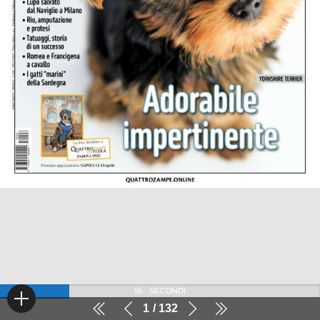
16
SECONDI
1
132