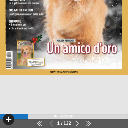
16
SECONDI
1
132