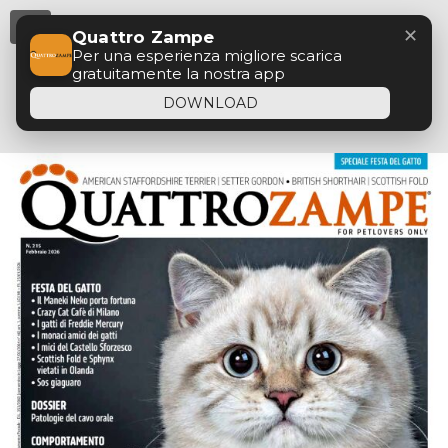
Menu
✕
Quattro Zampe
Per una esperienza migliore scarica
gratuitamente la nostra app
DOWNLOAD