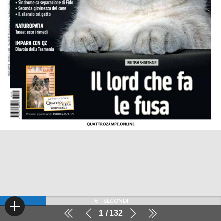
16
SECONDI
1
132