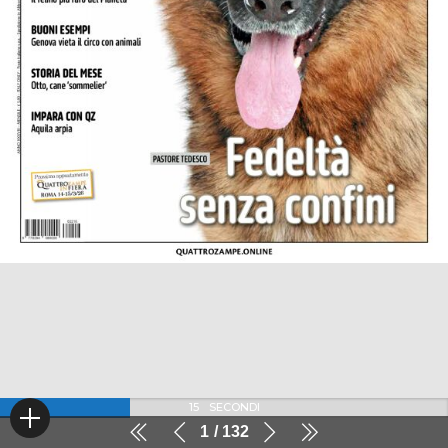
15
SECONDI
1
132