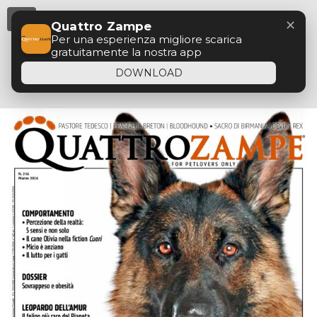
Menu
✕
Quattro Zampe
Per una esperienza migliore scarica
gratuitamente la nostra app
DOWNLOAD