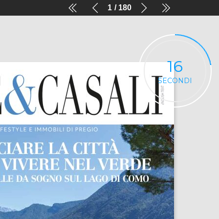
1
180
16
SECONDI