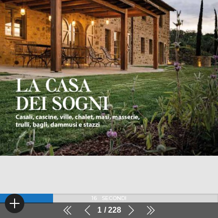
15
SECONDI
1
228